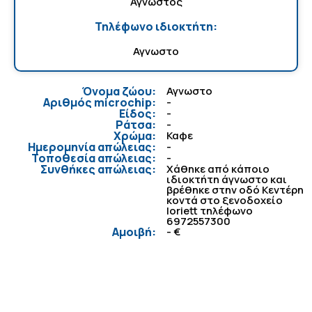
Αγνωστος
Τηλέφωνο ιδιοκτήτη:
Αγνωστο
Όνομα ζώου:
Αγνωστο
Αριθμός microchip:
-
Είδος:
-
Ράτσα:
-
Χρώμα:
Καφε
Ημερομηνία απώλειας:
-
Τοποθεσία απώλειας:
-
Συνθήκες απώλειας:
Χάθηκε από κάποιο
ιδιοκτήτη άγνωστο και
βρέθηκε στην οδό Κεντέρη
κοντά στο ξενοδοχείο
loriett τηλέφωνο
6972557300
Αμοιβή:
- €